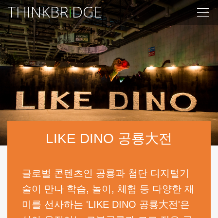
THINKBR
i
DGE
Togg
navig
LIKE DINO 공룡大전
글로벌 콘텐츠인 공룡과 첨단 디지털기
술이 만나 학습, 놀이, 체험 등 다양한 재
미를 선사하는 'LIKE DINO 공룡大전'은